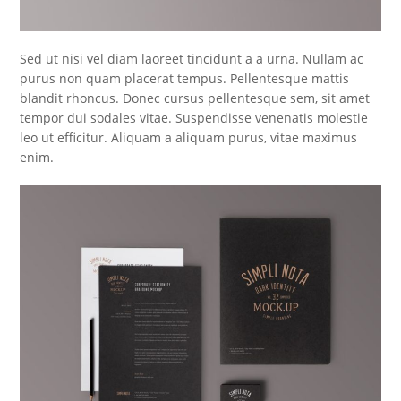
Sed ut nisi vel diam laoreet tincidunt a a urna. Nullam ac
purus non quam placerat tempus. Pellentesque mattis
blandit rhoncus. Donec cursus pellentesque sem, sit amet
tempor dui sodales vitae. Suspendisse venenatis molestie
leo ut efficitur. Aliquam a aliquam purus, vitae maximus
enim.